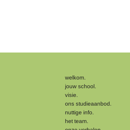
welkom.
jouw school.
visie.
ons studieaanbod.
nuttige info.
het team.
onze verhalen.