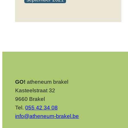
GO!
atheneum brakel
Kasteelstraat 32
9660 Brakel
Tel.
055 42 34 08
info@atheneum-brakel.be