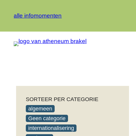
alle infomomenten
Spring
naar
de
inhoud
SORTEER PER CATEGORIE
algemeen
Geen categorie
internationalisering